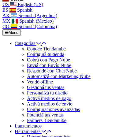
US
English (US)
ES
Spanish
AR
Spanish (Argentina)
MX
Spanish (Mexico)
CO
Spanish (Colombia)
Menu
Categorías
Conocé Tiendanube
Configurá tu tienda
Cobrá con Pago Nube
Enviá con Envío Nube
Respondé con Chat Nube
Automatizá con Marketing Nube
Vendé offline
Gestioná tus ventas
Personalizá tu diseño
Activá medios de pago
Activá medios de envío
Configuraciones avanzadas
Potenciá tus ventas
Partners Tiendanube
Lanzamientos
Herramientas
Herramientas gratuitas