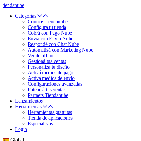
tiendanube
Categorías
Conocé Tiendanube
Configurá tu tienda
Cobrá con Pago Nube
Enviá con Envío Nube
Respondé con Chat Nube
Automatizá con Marketing Nube
Vendé offline
Gestioná tus ventas
Personalizá tu diseño
Activá medios de pago
Activá medios de envío
Configuraciones avanzadas
Potenciá tus ventas
Partners Tiendanube
Lanzamientos
Herramientas
Herramientas gratuitas
Tienda de aplicaciones
Especialistas
Login
Global