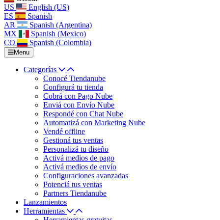
US
English (US)
ES
Spanish
AR
Spanish (Argentina)
MX
Spanish (Mexico)
CO
Spanish (Colombia)
Menu
Categorías
Conocé Tiendanube
Configurá tu tienda
Cobrá con Pago Nube
Enviá con Envío Nube
Respondé con Chat Nube
Automatizá con Marketing Nube
Vendé offline
Gestioná tus ventas
Personalizá tu diseño
Activá medios de pago
Activá medios de envío
Configuraciones avanzadas
Potenciá tus ventas
Partners Tiendanube
Lanzamientos
Herramientas
Herramientas gratuitas