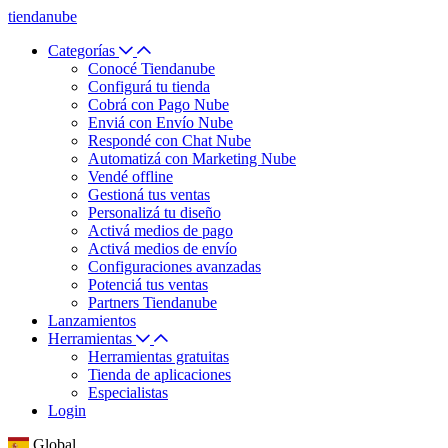
tiendanube
Categorías
Conocé Tiendanube
Configurá tu tienda
Cobrá con Pago Nube
Enviá con Envío Nube
Respondé con Chat Nube
Automatizá con Marketing Nube
Vendé offline
Gestioná tus ventas
Personalizá tu diseño
Activá medios de pago
Activá medios de envío
Configuraciones avanzadas
Potenciá tus ventas
Partners Tiendanube
Lanzamientos
Herramientas
Herramientas gratuitas
Tienda de aplicaciones
Especialistas
Login
Global