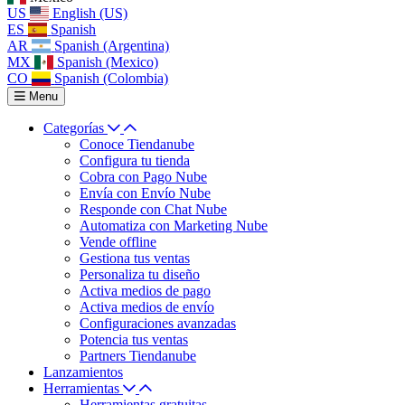
US
English (US)
ES
Spanish
AR
Spanish (Argentina)
MX
Spanish (Mexico)
CO
Spanish (Colombia)
Menu
Categorías
Conoce Tiendanube
Configura tu tienda
Cobra con Pago Nube
Envía con Envío Nube
Responde con Chat Nube
Automatiza con Marketing Nube
Vende offline
Gestiona tus ventas
Personaliza tu diseño
Activa medios de pago
Activa medios de envío
Configuraciones avanzadas
Potencia tus ventas
Partners Tiendanube
Lanzamientos
Herramientas
Herramientas gratuitas