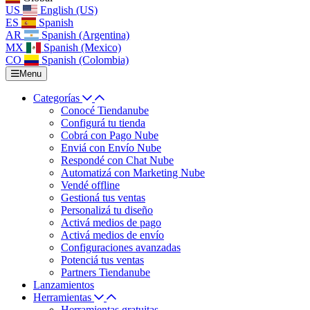
US
English (US)
ES
Spanish
AR
Spanish (Argentina)
MX
Spanish (Mexico)
CO
Spanish (Colombia)
Menu
Categorías
Conocé Tiendanube
Configurá tu tienda
Cobrá con Pago Nube
Enviá con Envío Nube
Respondé con Chat Nube
Automatizá con Marketing Nube
Vendé offline
Gestioná tus ventas
Personalizá tu diseño
Activá medios de pago
Activá medios de envío
Configuraciones avanzadas
Potenciá tus ventas
Partners Tiendanube
Lanzamientos
Herramientas
Herramientas gratuitas