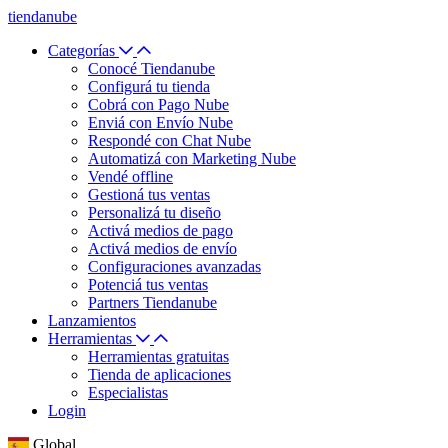
tiendanube
Categorías
Conocé Tiendanube
Configurá tu tienda
Cobrá con Pago Nube
Enviá con Envío Nube
Respondé con Chat Nube
Automatizá con Marketing Nube
Vendé offline
Gestioná tus ventas
Personalizá tu diseño
Activá medios de pago
Activá medios de envío
Configuraciones avanzadas
Potenciá tus ventas
Partners Tiendanube
Lanzamientos
Herramientas
Herramientas gratuitas
Tienda de aplicaciones
Especialistas
Login
Global