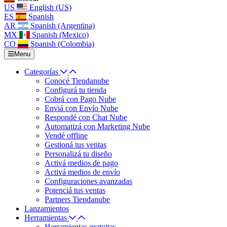
US
English (US)
ES
Spanish
AR
Spanish (Argentina)
MX
Spanish (Mexico)
CO
Spanish (Colombia)
Menu
Categorías
Conocé Tiendanube
Configurá tu tienda
Cobrá con Pago Nube
Enviá con Envío Nube
Respondé con Chat Nube
Automatizá con Marketing Nube
Vendé offline
Gestioná tus ventas
Personalizá tu diseño
Activá medios de pago
Activá medios de envío
Configuraciones avanzadas
Potenciá tus ventas
Partners Tiendanube
Lanzamientos
Herramientas
Herramientas gratuitas