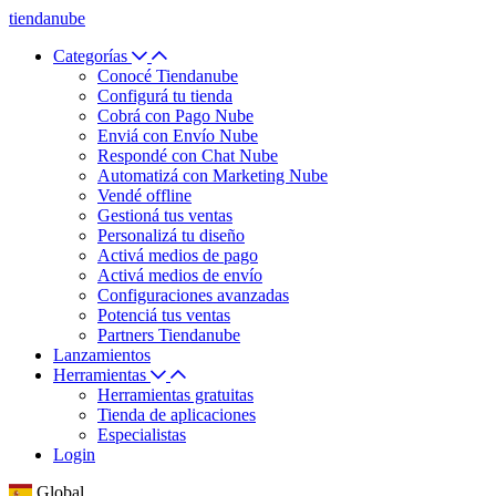
tiendanube
Categorías
Conocé Tiendanube
Configurá tu tienda
Cobrá con Pago Nube
Enviá con Envío Nube
Respondé con Chat Nube
Automatizá con Marketing Nube
Vendé offline
Gestioná tus ventas
Personalizá tu diseño
Activá medios de pago
Activá medios de envío
Configuraciones avanzadas
Potenciá tus ventas
Partners Tiendanube
Lanzamientos
Herramientas
Herramientas gratuitas
Tienda de aplicaciones
Especialistas
Login
Global