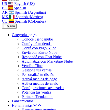
US
English (US)
ES
Spanish
AR
Spanish (Argentina)
MX
Spanish (Mexico)
CO
Spanish (Colombia)
Menu
Categorías
Conocé Tiendanube
Configurá tu tienda
Cobrá con Pago Nube
Enviá con Envío Nube
Respondé con Chat Nube
Automatizá con Marketing Nube
Vendé offline
Gestioná tus ventas
Personalizá tu diseño
Activá medios de pago
Activá medios de envío
Configuraciones avanzadas
Potenciá tus ventas
Partners Tiendanube
Lanzamientos
Herramientas
Herramientas gratuitas