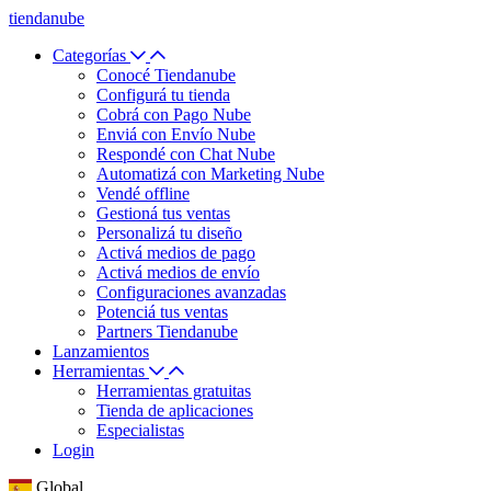
tiendanube
Categorías
Conocé Tiendanube
Configurá tu tienda
Cobrá con Pago Nube
Enviá con Envío Nube
Respondé con Chat Nube
Automatizá con Marketing Nube
Vendé offline
Gestioná tus ventas
Personalizá tu diseño
Activá medios de pago
Activá medios de envío
Configuraciones avanzadas
Potenciá tus ventas
Partners Tiendanube
Lanzamientos
Herramientas
Herramientas gratuitas
Tienda de aplicaciones
Especialistas
Login
Global