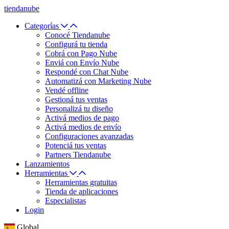
tiendanube
Categorías
Conocé Tiendanube
Configurá tu tienda
Cobrá con Pago Nube
Enviá con Envío Nube
Respondé con Chat Nube
Automatizá con Marketing Nube
Vendé offline
Gestioná tus ventas
Personalizá tu diseño
Activá medios de pago
Activá medios de envío
Configuraciones avanzadas
Potenciá tus ventas
Partners Tiendanube
Lanzamientos
Herramientas
Herramientas gratuitas
Tienda de aplicaciones
Especialistas
Login
Global