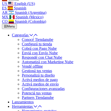
US
English (US)
ES
Spanish
AR
Spanish (Argentina)
MX
Spanish (Mexico)
CO
Spanish (Colombia)
Menu
Categorías
Conocé Tiendanube
Configurá tu tienda
Cobrá con Pago Nube
Enviá con Envío Nube
Respondé con Chat Nube
Automatizá con Marketing Nube
Vendé offline
Gestioná tus ventas
Personalizá tu diseño
Activá medios de pago
Activá medios de envío
Configuraciones avanzadas
Potenciá tus ventas
Partners Tiendanube
Lanzamientos
Herramientas
Herramientas gratuitas