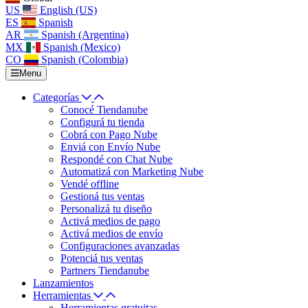
US
English (US)
ES
Spanish
AR
Spanish (Argentina)
MX
Spanish (Mexico)
CO
Spanish (Colombia)
Menu
Categorías
Conocé Tiendanube
Configurá tu tienda
Cobrá con Pago Nube
Enviá con Envío Nube
Respondé con Chat Nube
Automatizá con Marketing Nube
Vendé offline
Gestioná tus ventas
Personalizá tu diseño
Activá medios de pago
Activá medios de envío
Configuraciones avanzadas
Potenciá tus ventas
Partners Tiendanube
Lanzamientos
Herramientas
Herramientas gratuitas