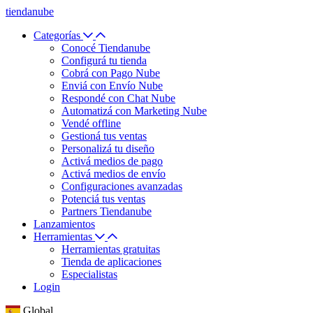
tiendanube
Categorías
Conocé Tiendanube
Configurá tu tienda
Cobrá con Pago Nube
Enviá con Envío Nube
Respondé con Chat Nube
Automatizá con Marketing Nube
Vendé offline
Gestioná tus ventas
Personalizá tu diseño
Activá medios de pago
Activá medios de envío
Configuraciones avanzadas
Potenciá tus ventas
Partners Tiendanube
Lanzamientos
Herramientas
Herramientas gratuitas
Tienda de aplicaciones
Especialistas
Login
Global