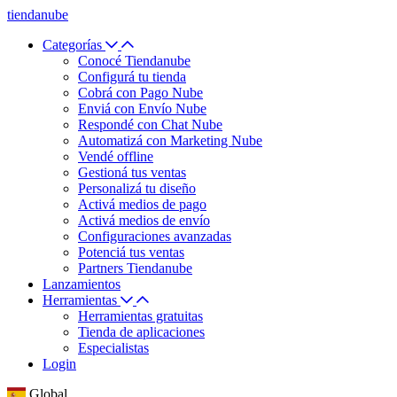
tiendanube
Categorías
Conocé Tiendanube
Configurá tu tienda
Cobrá con Pago Nube
Enviá con Envío Nube
Respondé con Chat Nube
Automatizá con Marketing Nube
Vendé offline
Gestioná tus ventas
Personalizá tu diseño
Activá medios de pago
Activá medios de envío
Configuraciones avanzadas
Potenciá tus ventas
Partners Tiendanube
Lanzamientos
Herramientas
Herramientas gratuitas
Tienda de aplicaciones
Especialistas
Login
Global