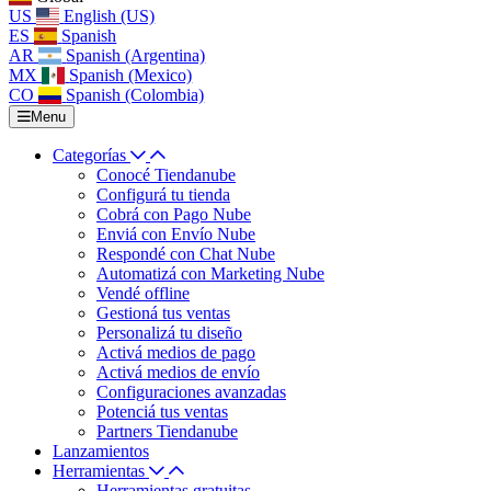
US
English (US)
ES
Spanish
AR
Spanish (Argentina)
MX
Spanish (Mexico)
CO
Spanish (Colombia)
Menu
Categorías
Conocé Tiendanube
Configurá tu tienda
Cobrá con Pago Nube
Enviá con Envío Nube
Respondé con Chat Nube
Automatizá con Marketing Nube
Vendé offline
Gestioná tus ventas
Personalizá tu diseño
Activá medios de pago
Activá medios de envío
Configuraciones avanzadas
Potenciá tus ventas
Partners Tiendanube
Lanzamientos
Herramientas
Herramientas gratuitas