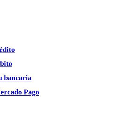
édito
bito
a bancaria
Mercado Pago