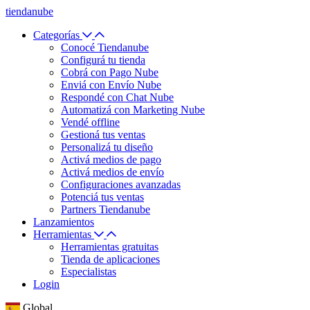
tiendanube
Categorías
Conocé Tiendanube
Configurá tu tienda
Cobrá con Pago Nube
Enviá con Envío Nube
Respondé con Chat Nube
Automatizá con Marketing Nube
Vendé offline
Gestioná tus ventas
Personalizá tu diseño
Activá medios de pago
Activá medios de envío
Configuraciones avanzadas
Potenciá tus ventas
Partners Tiendanube
Lanzamientos
Herramientas
Herramientas gratuitas
Tienda de aplicaciones
Especialistas
Login
Global