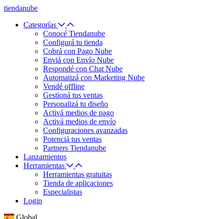
tiendanube
Categorías
Conocé Tiendanube
Configurá tu tienda
Cobrá con Pago Nube
Enviá con Envío Nube
Respondé con Chat Nube
Automatizá con Marketing Nube
Vendé offline
Gestioná tus ventas
Personalizá tu diseño
Activá medios de pago
Activá medios de envío
Configuraciones avanzadas
Potenciá tus ventas
Partners Tiendanube
Lanzamientos
Herramientas
Herramientas gratuitas
Tienda de aplicaciones
Especialistas
Login
Global