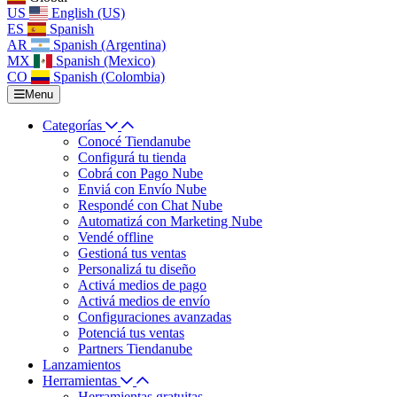
US
English (US)
ES
Spanish
AR
Spanish (Argentina)
MX
Spanish (Mexico)
CO
Spanish (Colombia)
Menu
Categorías
Conocé Tiendanube
Configurá tu tienda
Cobrá con Pago Nube
Enviá con Envío Nube
Respondé con Chat Nube
Automatizá con Marketing Nube
Vendé offline
Gestioná tus ventas
Personalizá tu diseño
Activá medios de pago
Activá medios de envío
Configuraciones avanzadas
Potenciá tus ventas
Partners Tiendanube
Lanzamientos
Herramientas
Herramientas gratuitas