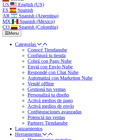
US
English (US)
ES
Spanish
AR
Spanish (Argentina)
MX
Spanish (Mexico)
CO
Spanish (Colombia)
Menu
Categorías
Conocé Tiendanube
Configurá tu tienda
Cobrá con Pago Nube
Enviá con Envío Nube
Respondé con Chat Nube
Automatizá con Marketing Nube
Vendé offline
Gestioná tus ventas
Personalizá tu diseño
Activá medios de pago
Activá medios de envío
Configuraciones avanzadas
Potenciá tus ventas
Partners Tiendanube
Lanzamientos
Herramientas
Herramientas gratuitas