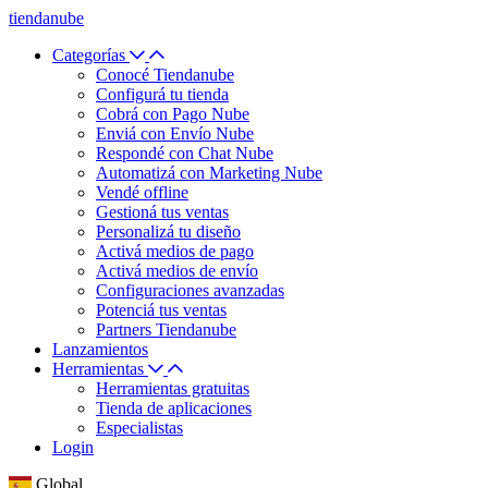
tiendanube
Categorías
Conocé Tiendanube
Configurá tu tienda
Cobrá con Pago Nube
Enviá con Envío Nube
Respondé con Chat Nube
Automatizá con Marketing Nube
Vendé offline
Gestioná tus ventas
Personalizá tu diseño
Activá medios de pago
Activá medios de envío
Configuraciones avanzadas
Potenciá tus ventas
Partners Tiendanube
Lanzamientos
Herramientas
Herramientas gratuitas
Tienda de aplicaciones
Especialistas
Login
Global