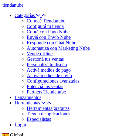
tiendanube
Categorías
Conocé Tiendanube
Configurá tu tienda
Cobrá con Pago Nube
Enviá con Envío Nube
Respondé con Chat Nube
Automatizá con Marketing Nube
Vendé offline
Gestioná tus ventas
Personalizá tu diseño
Activá medios de pago
Activá medios de envío
Configuraciones avanzadas
Potenciá tus ventas
Partners Tiendanube
Lanzamientos
Herramientas
Herramientas gratuitas
Tienda de aplicaciones
Especialistas
Login
Global