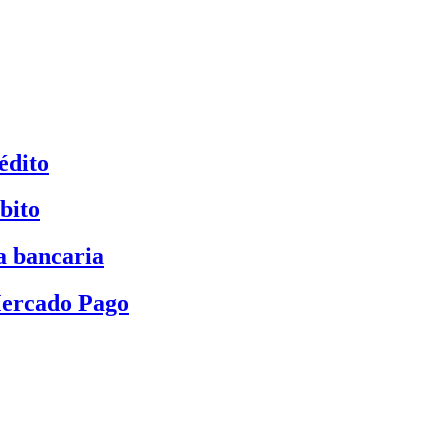
édito
bito
a bancaria
Mercado Pago