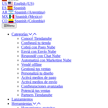
US
English (US)
ES
Spanish
AR
Spanish (Argentina)
MX
Spanish (Mexico)
CO
Spanish (Colombia)
Menu
Categorías
Conocé Tiendanube
Configurá tu tienda
Cobrá con Pago Nube
Enviá con Envío Nube
Respondé con Chat Nube
Automatizá con Marketing Nube
Vendé offline
Gestioná tus ventas
Personalizá tu diseño
Activá medios de pago
Activá medios de envío
Configuraciones avanzadas
Potenciá tus ventas
Partners Tiendanube
Lanzamientos
Herramientas
Herramientas gratuitas