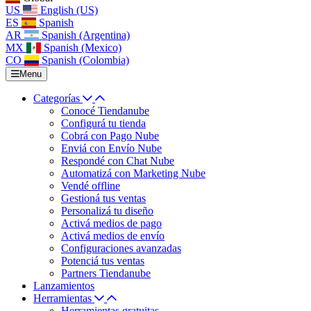
US
English (US)
ES
Spanish
AR
Spanish (Argentina)
MX
Spanish (Mexico)
CO
Spanish (Colombia)
Menu
Categorías
Conocé Tiendanube
Configurá tu tienda
Cobrá con Pago Nube
Enviá con Envío Nube
Respondé con Chat Nube
Automatizá con Marketing Nube
Vendé offline
Gestioná tus ventas
Personalizá tu diseño
Activá medios de pago
Activá medios de envío
Configuraciones avanzadas
Potenciá tus ventas
Partners Tiendanube
Lanzamientos
Herramientas
Herramientas gratuitas