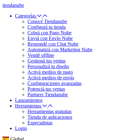
tiendanube
Categorías
Conocé Tiendanube
Configurá tu tienda
Cobrá con Pago Nube
Enviá con Envío Nube
Respondé con Chat Nube
Automatizá con Marketing Nube
Vendé offline
Gestioná tus ventas
Personalizá tu diseño
Activá medios de pago
Activá medios de envío
Configuraciones avanzadas
Potenciá tus ventas
Partners Tiendanube
Lanzamientos
Herramientas
Herramientas gratuitas
Tienda de aplicaciones
Especialistas
Login
Global