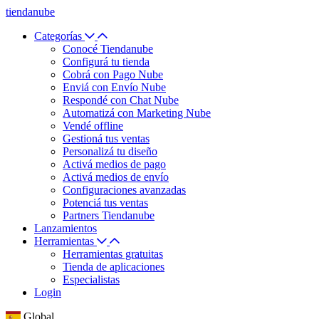
tiendanube
Categorías
Conocé Tiendanube
Configurá tu tienda
Cobrá con Pago Nube
Enviá con Envío Nube
Respondé con Chat Nube
Automatizá con Marketing Nube
Vendé offline
Gestioná tus ventas
Personalizá tu diseño
Activá medios de pago
Activá medios de envío
Configuraciones avanzadas
Potenciá tus ventas
Partners Tiendanube
Lanzamientos
Herramientas
Herramientas gratuitas
Tienda de aplicaciones
Especialistas
Login
Global