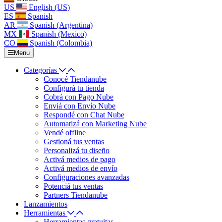
US
English (US)
ES
Spanish
AR
Spanish (Argentina)
MX
Spanish (Mexico)
CO
Spanish (Colombia)
Menu
Categorías
Conocé Tiendanube
Configurá tu tienda
Cobrá con Pago Nube
Enviá con Envío Nube
Respondé con Chat Nube
Automatizá con Marketing Nube
Vendé offline
Gestioná tus ventas
Personalizá tu diseño
Activá medios de pago
Activá medios de envío
Configuraciones avanzadas
Potenciá tus ventas
Partners Tiendanube
Lanzamientos
Herramientas
Herramientas gratuitas