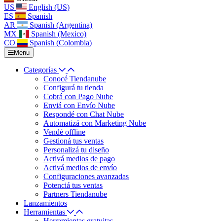
US
English (US)
ES
Spanish
AR
Spanish (Argentina)
MX
Spanish (Mexico)
CO
Spanish (Colombia)
Menu
Categorías
Conocé Tiendanube
Configurá tu tienda
Cobrá con Pago Nube
Enviá con Envío Nube
Respondé con Chat Nube
Automatizá con Marketing Nube
Vendé offline
Gestioná tus ventas
Personalizá tu diseño
Activá medios de pago
Activá medios de envío
Configuraciones avanzadas
Potenciá tus ventas
Partners Tiendanube
Lanzamientos
Herramientas
Herramientas gratuitas