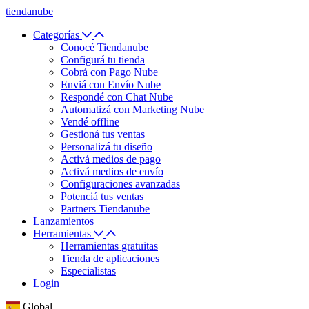
tiendanube
Categorías
Conocé Tiendanube
Configurá tu tienda
Cobrá con Pago Nube
Enviá con Envío Nube
Respondé con Chat Nube
Automatizá con Marketing Nube
Vendé offline
Gestioná tus ventas
Personalizá tu diseño
Activá medios de pago
Activá medios de envío
Configuraciones avanzadas
Potenciá tus ventas
Partners Tiendanube
Lanzamientos
Herramientas
Herramientas gratuitas
Tienda de aplicaciones
Especialistas
Login
Global