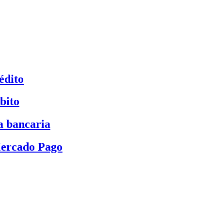
édito
bito
a bancaria
Mercado Pago