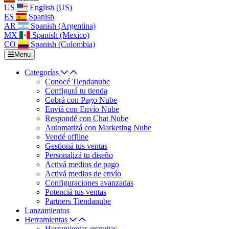
US
English (US)
ES
Spanish
AR
Spanish (Argentina)
MX
Spanish (Mexico)
CO
Spanish (Colombia)
Menu
Categorías
Conocé Tiendanube
Configurá tu tienda
Cobrá con Pago Nube
Enviá con Envío Nube
Respondé con Chat Nube
Automatizá con Marketing Nube
Vendé offline
Gestioná tus ventas
Personalizá tu diseño
Activá medios de pago
Activá medios de envío
Configuraciones avanzadas
Potenciá tus ventas
Partners Tiendanube
Lanzamientos
Herramientas
Herramientas gratuitas