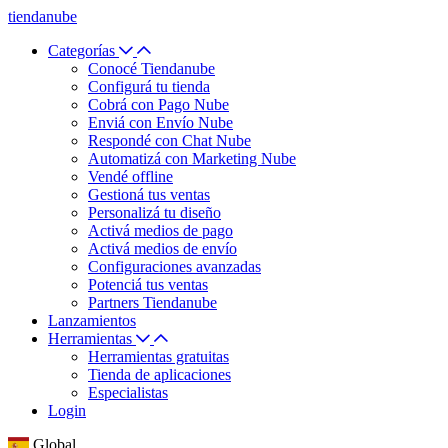
tiendanube
Categorías
Conocé Tiendanube
Configurá tu tienda
Cobrá con Pago Nube
Enviá con Envío Nube
Respondé con Chat Nube
Automatizá con Marketing Nube
Vendé offline
Gestioná tus ventas
Personalizá tu diseño
Activá medios de pago
Activá medios de envío
Configuraciones avanzadas
Potenciá tus ventas
Partners Tiendanube
Lanzamientos
Herramientas
Herramientas gratuitas
Tienda de aplicaciones
Especialistas
Login
Global