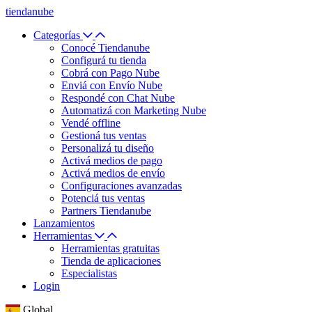
tiendanube
Categorías
Conocé Tiendanube
Configurá tu tienda
Cobrá con Pago Nube
Enviá con Envío Nube
Respondé con Chat Nube
Automatizá con Marketing Nube
Vendé offline
Gestioná tus ventas
Personalizá tu diseño
Activá medios de pago
Activá medios de envío
Configuraciones avanzadas
Potenciá tus ventas
Partners Tiendanube
Lanzamientos
Herramientas
Herramientas gratuitas
Tienda de aplicaciones
Especialistas
Login
Global