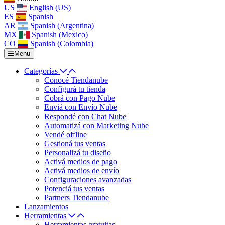
US
English (US)
ES
Spanish
AR
Spanish (Argentina)
MX
Spanish (Mexico)
CO
Spanish (Colombia)
Menu
Categorías
Conocé Tiendanube
Configurá tu tienda
Cobrá con Pago Nube
Enviá con Envío Nube
Respondé con Chat Nube
Automatizá con Marketing Nube
Vendé offline
Gestioná tus ventas
Personalizá tu diseño
Activá medios de pago
Activá medios de envío
Configuraciones avanzadas
Potenciá tus ventas
Partners Tiendanube
Lanzamientos
Herramientas
Herramientas gratuitas