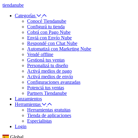
tiendanube
Categorías
Conocé Tiendanube
Configurá tu tienda
Cobrá con Pago Nube
Enviá con Envío Nube
Respondé con Chat Nube
Automatizá con Marketing Nube
Vendé offline
Gestioná tus ventas
Personalizá tu diseño
Activá medios de pago
Activá medios de envío
Configuraciones avanzadas
Potenciá tus ventas
Partners Tiendanube
Lanzamientos
Herramientas
Herramientas gratuitas
Tienda de aplicaciones
Especialistas
Login
Global