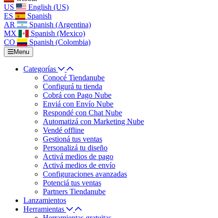
US
English (US)
ES
Spanish
AR
Spanish (Argentina)
MX
Spanish (Mexico)
CO
Spanish (Colombia)
Menu
Categorías
Conocé Tiendanube
Configurá tu tienda
Cobrá con Pago Nube
Enviá con Envío Nube
Respondé con Chat Nube
Automatizá con Marketing Nube
Vendé offline
Gestioná tus ventas
Personalizá tu diseño
Activá medios de pago
Activá medios de envío
Configuraciones avanzadas
Potenciá tus ventas
Partners Tiendanube
Lanzamientos
Herramientas
Herramientas gratuitas