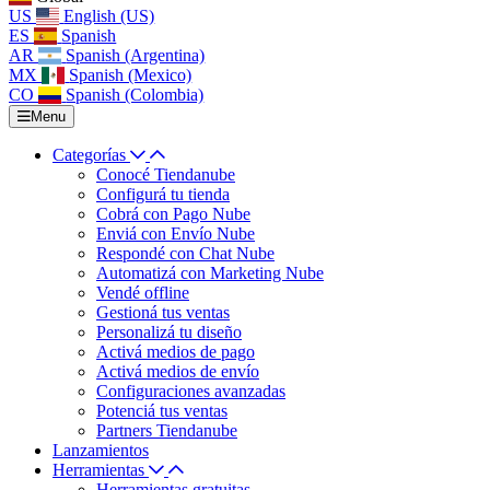
US
English (US)
ES
Spanish
AR
Spanish (Argentina)
MX
Spanish (Mexico)
CO
Spanish (Colombia)
Menu
Categorías
Conocé Tiendanube
Configurá tu tienda
Cobrá con Pago Nube
Enviá con Envío Nube
Respondé con Chat Nube
Automatizá con Marketing Nube
Vendé offline
Gestioná tus ventas
Personalizá tu diseño
Activá medios de pago
Activá medios de envío
Configuraciones avanzadas
Potenciá tus ventas
Partners Tiendanube
Lanzamientos
Herramientas
Herramientas gratuitas