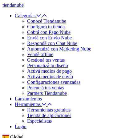
tiendanube
Categorías
Conocé Tiendanube
Configurá tu tienda
Cobrá con Pago Nube
Enviá con Envío Nube
Respondé con Chat Nube
Automatizá con Marketing Nube
Vendé offline
Gestioná tus ventas
Personalizá tu diseño
Activá medios de pago
Activá medios de envío
Configuraciones avanzadas
Potenciá tus ventas
Partners Tiendanube
Lanzamientos
Herramientas
Herramientas gratuitas
Tienda de aplicaciones
Especialistas
Login
Global