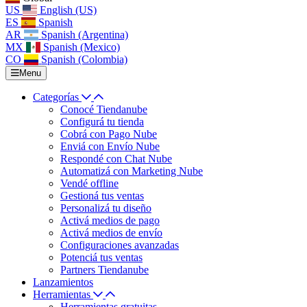
US
English (US)
ES
Spanish
AR
Spanish (Argentina)
MX
Spanish (Mexico)
CO
Spanish (Colombia)
Menu
Categorías
Conocé Tiendanube
Configurá tu tienda
Cobrá con Pago Nube
Enviá con Envío Nube
Respondé con Chat Nube
Automatizá con Marketing Nube
Vendé offline
Gestioná tus ventas
Personalizá tu diseño
Activá medios de pago
Activá medios de envío
Configuraciones avanzadas
Potenciá tus ventas
Partners Tiendanube
Lanzamientos
Herramientas
Herramientas gratuitas