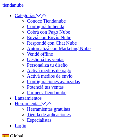
tiendanube
Categorías
Conocé Tiendanube
Configurá tu tienda
Cobrá con Pago Nube
Enviá con Envío Nube
Respondé con Chat Nube
Automatizá con Marketing Nube
Vendé offline
Gestioná tus ventas
Personalizá tu diseño
Activá medios de pago
Activá medios de envío
Configuraciones avanzadas
Potenciá tus ventas
Partners Tiendanube
Lanzamientos
Herramientas
Herramientas gratuitas
Tienda de aplicaciones
Especialistas
Login
Global