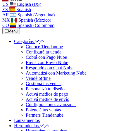
US
English (US)
ES
Spanish
AR
Spanish (Argentina)
MX
Spanish (Mexico)
CO
Spanish (Colombia)
Menu
Categorías
Conocé Tiendanube
Configurá tu tienda
Cobrá con Pago Nube
Enviá con Envío Nube
Respondé con Chat Nube
Automatizá con Marketing Nube
Vendé offline
Gestioná tus ventas
Personalizá tu diseño
Activá medios de pago
Activá medios de envío
Configuraciones avanzadas
Potenciá tus ventas
Partners Tiendanube
Lanzamientos
Herramientas
Herramientas gratuitas