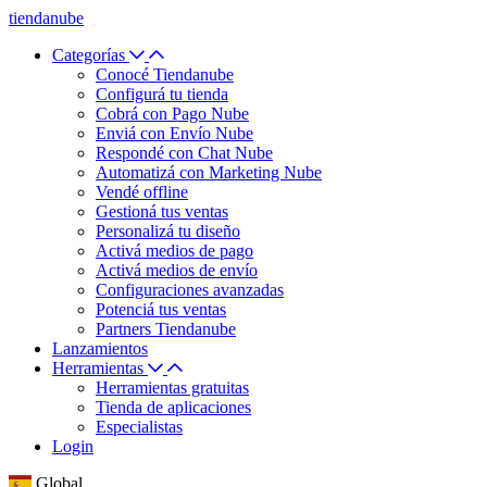
tiendanube
Categorías
Conocé Tiendanube
Configurá tu tienda
Cobrá con Pago Nube
Enviá con Envío Nube
Respondé con Chat Nube
Automatizá con Marketing Nube
Vendé offline
Gestioná tus ventas
Personalizá tu diseño
Activá medios de pago
Activá medios de envío
Configuraciones avanzadas
Potenciá tus ventas
Partners Tiendanube
Lanzamientos
Herramientas
Herramientas gratuitas
Tienda de aplicaciones
Especialistas
Login
Global