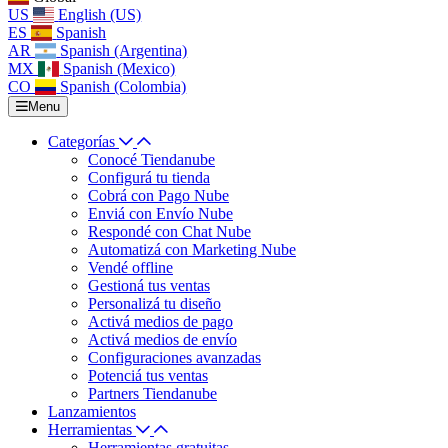
US
English (US)
ES
Spanish
AR
Spanish (Argentina)
MX
Spanish (Mexico)
CO
Spanish (Colombia)
Menu
Categorías
Conocé Tiendanube
Configurá tu tienda
Cobrá con Pago Nube
Enviá con Envío Nube
Respondé con Chat Nube
Automatizá con Marketing Nube
Vendé offline
Gestioná tus ventas
Personalizá tu diseño
Activá medios de pago
Activá medios de envío
Configuraciones avanzadas
Potenciá tus ventas
Partners Tiendanube
Lanzamientos
Herramientas
Herramientas gratuitas