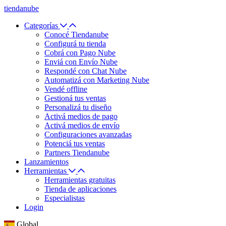
tiendanube
Categorías
Conocé Tiendanube
Configurá tu tienda
Cobrá con Pago Nube
Enviá con Envío Nube
Respondé con Chat Nube
Automatizá con Marketing Nube
Vendé offline
Gestioná tus ventas
Personalizá tu diseño
Activá medios de pago
Activá medios de envío
Configuraciones avanzadas
Potenciá tus ventas
Partners Tiendanube
Lanzamientos
Herramientas
Herramientas gratuitas
Tienda de aplicaciones
Especialistas
Login
Global