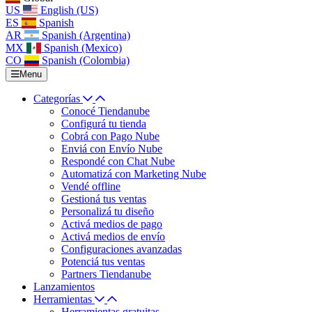
US
English (US)
ES
Spanish
AR
Spanish (Argentina)
MX
Spanish (Mexico)
CO
Spanish (Colombia)
Menu
Categorías
Conocé Tiendanube
Configurá tu tienda
Cobrá con Pago Nube
Enviá con Envío Nube
Respondé con Chat Nube
Automatizá con Marketing Nube
Vendé offline
Gestioná tus ventas
Personalizá tu diseño
Activá medios de pago
Activá medios de envío
Configuraciones avanzadas
Potenciá tus ventas
Partners Tiendanube
Lanzamientos
Herramientas
Herramientas gratuitas