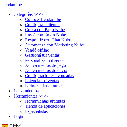
tiendanube
Categorías
Conocé Tiendanube
Configurá tu tienda
Cobrá con Pago Nube
Enviá con Envío Nube
Respondé con Chat Nube
Automatizá con Marketing Nube
Vendé offline
Gestioná tus ventas
Personalizá tu diseño
Activá medios de pago
Activá medios de envío
Configuraciones avanzadas
Potenciá tus ventas
Partners Tiendanube
Lanzamientos
Herramientas
Herramientas gratuitas
Tienda de aplicaciones
Especialistas
Login
Global