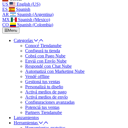
US
English (US)
ES
Spanish
AR
Spanish (Argentina)
MX
Spanish (Mexico)
CO
Spanish (Colombia)
Menu
Categorías
Conocé Tiendanube
Configurá tu tienda
Cobrá con Pago Nube
Enviá con Envío Nube
Respondé con Chat Nube
Automatizá con Marketing Nube
Vendé offline
Gestioná tus ventas
Personalizá tu diseño
Activá medios de pago
Activá medios de envío
Configuraciones avanzadas
Potenciá tus ventas
Partners Tiendanube
Lanzamientos
Herramientas
Herramientas gratuitas