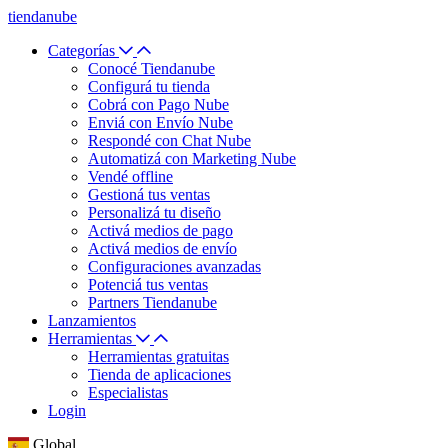
tiendanube
Categorías
Conocé Tiendanube
Configurá tu tienda
Cobrá con Pago Nube
Enviá con Envío Nube
Respondé con Chat Nube
Automatizá con Marketing Nube
Vendé offline
Gestioná tus ventas
Personalizá tu diseño
Activá medios de pago
Activá medios de envío
Configuraciones avanzadas
Potenciá tus ventas
Partners Tiendanube
Lanzamientos
Herramientas
Herramientas gratuitas
Tienda de aplicaciones
Especialistas
Login
Global