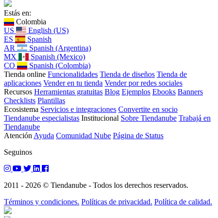
Estás en:
Colombia
US
English (US)
ES
Spanish
AR
Spanish (Argentina)
MX
Spanish (Mexico)
CO
Spanish (Colombia)
Tienda online
Funcionalidades
Tienda de diseños
Tienda de
aplicaciones
Vender en tu tienda
Vender por redes sociales
Recursos
Herramientas gratuitas
Blog
Ejemplos
Ebooks
Banners
Checklists
Plantillas
Ecosistema
Servicios e integraciones
Convertite en socio
Tiendanube especialistas
Institucional
Sobre Tiendanube
Trabajá en
Tiendanube
Atención
Ayuda
Comunidad Nube
Página de Status
Seguinos
2011 - 2026 © Tiendanube - Todos los derechos reservados.
Términos y condiciones.
Políticas de privacidad.
Política de calidad.