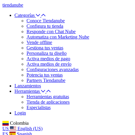
tiendanube
Categorías
Conoce Tiendanube
Configura tu tienda
Responde con Chat Nube
Automatiza con Marketing Nube
Vende offline
Gestiona tus ventas
Personaliza tu diseño
Activa medios de pago
Activa medios de envío
Configuraciones avanzadas
Potencia tus ventas
Partners Tiendanube
Lanzamientos
Herramientas
Herramientas gratuitas
Tienda de aplicaciones
Especialistas
Login
Colombia
US
English (US)
ES
Spanish