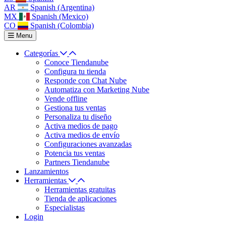
AR
Spanish (Argentina)
MX
Spanish (Mexico)
CO
Spanish (Colombia)
Menu
Categorías
Conoce Tiendanube
Configura tu tienda
Responde con Chat Nube
Automatiza con Marketing Nube
Vende offline
Gestiona tus ventas
Personaliza tu diseño
Activa medios de pago
Activa medios de envío
Configuraciones avanzadas
Potencia tus ventas
Partners Tiendanube
Lanzamientos
Herramientas
Herramientas gratuitas
Tienda de aplicaciones
Especialistas
Login