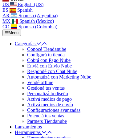
US
English (US)
ES
Spanish
AR
Spanish (Argentina)
MX
Spanish (Mexico)
CO
Spanish (Colombia)
Menu
Categorías
Conocé Tiendanube
Configurá tu tienda
Cobrá con Pago Nube
Enviá con Envío Nube
Respondé con Chat Nube
Automatizá con Marketing Nube
Vendé offline
Gestioná tus ventas
Personalizá tu diseño
Activá medios de pago
Activá medios de envío
Configuraciones avanzadas
Potenciá tus ventas
Partners Tiendanube
Lanzamientos
Herramientas
Herramientas gratuitas