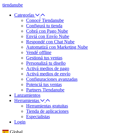
tiendanube
Categorías
Conocé Tiendanube
Configurá tu tienda
Cobrá con Pago Nube
Enviá con Envío Nube
Respondé con Chat Nube
Automatizá con Marketing Nube
Vendé offline
Gestioná tus ventas
Personalizá tu diseño
Activá medios de pago
Activá medios de envío
Configuraciones avanzadas
Potenciá tus ventas
Partners Tiendanube
Lanzamientos
Herramientas
Herramientas gratuitas
Tienda de aplicaciones
Especialistas
Login
Global