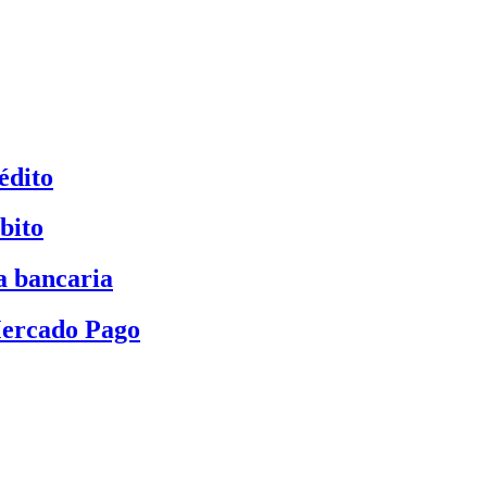
édito
bito
a bancaria
Mercado Pago