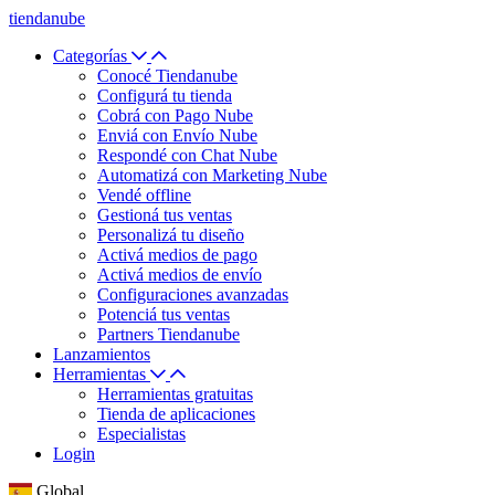
tiendanube
Categorías
Conocé Tiendanube
Configurá tu tienda
Cobrá con Pago Nube
Enviá con Envío Nube
Respondé con Chat Nube
Automatizá con Marketing Nube
Vendé offline
Gestioná tus ventas
Personalizá tu diseño
Activá medios de pago
Activá medios de envío
Configuraciones avanzadas
Potenciá tus ventas
Partners Tiendanube
Lanzamientos
Herramientas
Herramientas gratuitas
Tienda de aplicaciones
Especialistas
Login
Global