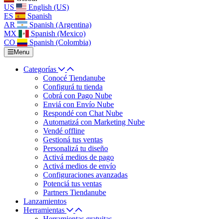
US
English (US)
ES
Spanish
AR
Spanish (Argentina)
MX
Spanish (Mexico)
CO
Spanish (Colombia)
Menu
Categorías
Conocé Tiendanube
Configurá tu tienda
Cobrá con Pago Nube
Enviá con Envío Nube
Respondé con Chat Nube
Automatizá con Marketing Nube
Vendé offline
Gestioná tus ventas
Personalizá tu diseño
Activá medios de pago
Activá medios de envío
Configuraciones avanzadas
Potenciá tus ventas
Partners Tiendanube
Lanzamientos
Herramientas
Herramientas gratuitas