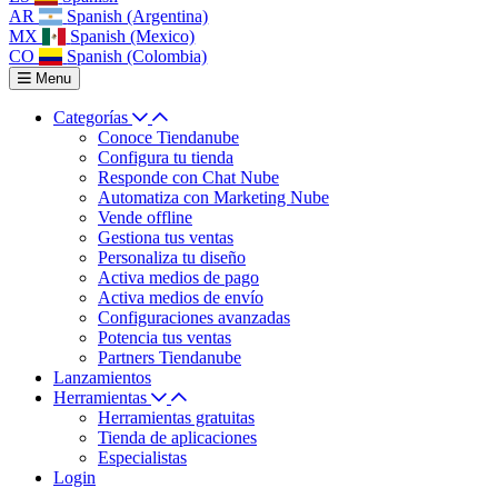
AR
Spanish (Argentina)
MX
Spanish (Mexico)
CO
Spanish (Colombia)
Menu
Categorías
Conoce Tiendanube
Configura tu tienda
Responde con Chat Nube
Automatiza con Marketing Nube
Vende offline
Gestiona tus ventas
Personaliza tu diseño
Activa medios de pago
Activa medios de envío
Configuraciones avanzadas
Potencia tus ventas
Partners Tiendanube
Lanzamientos
Herramientas
Herramientas gratuitas
Tienda de aplicaciones
Especialistas
Login