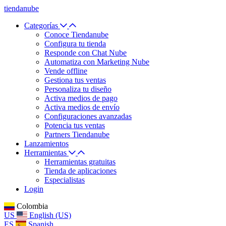
tiendanube
Categorías
Conoce Tiendanube
Configura tu tienda
Responde con Chat Nube
Automatiza con Marketing Nube
Vende offline
Gestiona tus ventas
Personaliza tu diseño
Activa medios de pago
Activa medios de envío
Configuraciones avanzadas
Potencia tus ventas
Partners Tiendanube
Lanzamientos
Herramientas
Herramientas gratuitas
Tienda de aplicaciones
Especialistas
Login
Colombia
US
English (US)
ES
Spanish