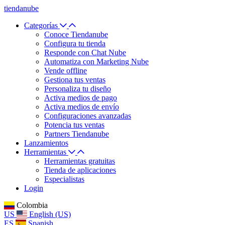
tiendanube
Categorías
Conoce Tiendanube
Configura tu tienda
Responde con Chat Nube
Automatiza con Marketing Nube
Vende offline
Gestiona tus ventas
Personaliza tu diseño
Activa medios de pago
Activa medios de envío
Configuraciones avanzadas
Potencia tus ventas
Partners Tiendanube
Lanzamientos
Herramientas
Herramientas gratuitas
Tienda de aplicaciones
Especialistas
Login
Colombia
US
English (US)
ES
Spanish