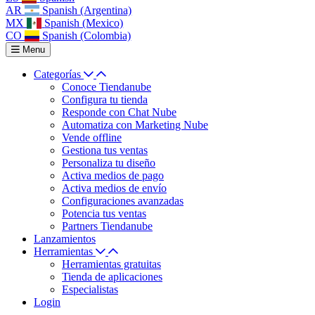
AR
Spanish (Argentina)
MX
Spanish (Mexico)
CO
Spanish (Colombia)
Menu
Categorías
Conoce Tiendanube
Configura tu tienda
Responde con Chat Nube
Automatiza con Marketing Nube
Vende offline
Gestiona tus ventas
Personaliza tu diseño
Activa medios de pago
Activa medios de envío
Configuraciones avanzadas
Potencia tus ventas
Partners Tiendanube
Lanzamientos
Herramientas
Herramientas gratuitas
Tienda de aplicaciones
Especialistas
Login