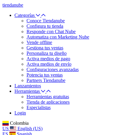
tiendanube
Categorías
Conoce Tiendanube
Configura tu tienda
Responde con Chat Nube
Automatiza con Marketing Nube
Vende offline
Gestiona tus ventas
Personaliza tu diseño
Activa medios de pago
Activa medios de envío
Configuraciones avanzadas
Potencia tus ventas
Partners Tiendanube
Lanzamientos
Herramientas
Herramientas gratuitas
Tienda de aplicaciones
Especialistas
Login
Colombia
US
English (US)
ES
Spanish