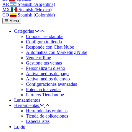
AR
Spanish (Argentina)
MX
Spanish (Mexico)
CO
Spanish (Colombia)
Menu
Categorías
Conoce Tiendanube
Configura tu tienda
Responde con Chat Nube
Automatiza con Marketing Nube
Vende offline
Gestiona tus ventas
Personaliza tu diseño
Activa medios de pago
Activa medios de envío
Configuraciones avanzadas
Potencia tus ventas
Partners Tiendanube
Lanzamientos
Herramientas
Herramientas gratuitas
Tienda de aplicaciones
Especialistas
Login