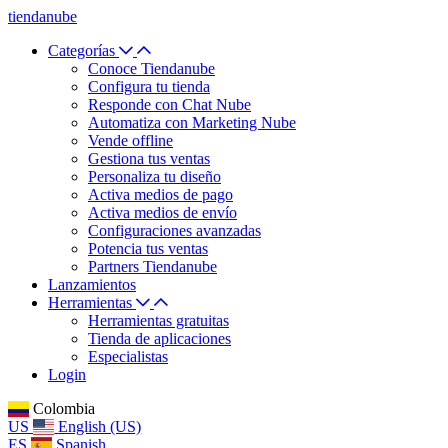
tiendanube
Categorías
Conoce Tiendanube
Configura tu tienda
Responde con Chat Nube
Automatiza con Marketing Nube
Vende offline
Gestiona tus ventas
Personaliza tu diseño
Activa medios de pago
Activa medios de envío
Configuraciones avanzadas
Potencia tus ventas
Partners Tiendanube
Lanzamientos
Herramientas
Herramientas gratuitas
Tienda de aplicaciones
Especialistas
Login
Colombia
US
English (US)
ES
Spanish