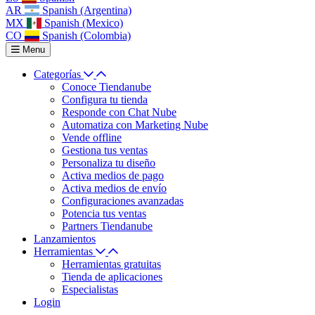
AR
Spanish (Argentina)
MX
Spanish (Mexico)
CO
Spanish (Colombia)
Menu
Categorías
Conoce Tiendanube
Configura tu tienda
Responde con Chat Nube
Automatiza con Marketing Nube
Vende offline
Gestiona tus ventas
Personaliza tu diseño
Activa medios de pago
Activa medios de envío
Configuraciones avanzadas
Potencia tus ventas
Partners Tiendanube
Lanzamientos
Herramientas
Herramientas gratuitas
Tienda de aplicaciones
Especialistas
Login