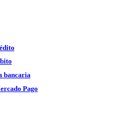
édito
bito
a bancaria
Mercado Pago