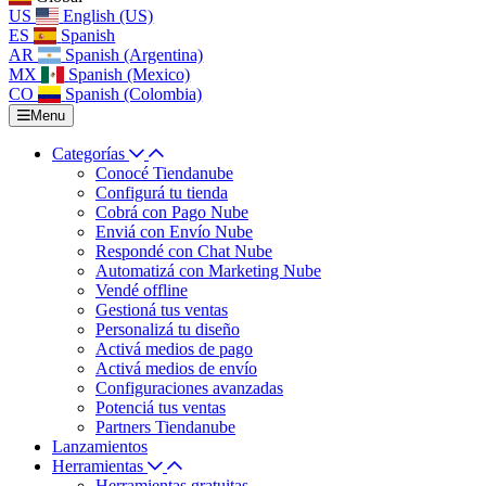
US
English (US)
ES
Spanish
AR
Spanish (Argentina)
MX
Spanish (Mexico)
CO
Spanish (Colombia)
Menu
Categorías
Conocé Tiendanube
Configurá tu tienda
Cobrá con Pago Nube
Enviá con Envío Nube
Respondé con Chat Nube
Automatizá con Marketing Nube
Vendé offline
Gestioná tus ventas
Personalizá tu diseño
Activá medios de pago
Activá medios de envío
Configuraciones avanzadas
Potenciá tus ventas
Partners Tiendanube
Lanzamientos
Herramientas
Herramientas gratuitas