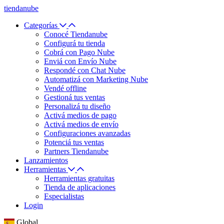
tiendanube
Categorías
Conocé Tiendanube
Configurá tu tienda
Cobrá con Pago Nube
Enviá con Envío Nube
Respondé con Chat Nube
Automatizá con Marketing Nube
Vendé offline
Gestioná tus ventas
Personalizá tu diseño
Activá medios de pago
Activá medios de envío
Configuraciones avanzadas
Potenciá tus ventas
Partners Tiendanube
Lanzamientos
Herramientas
Herramientas gratuitas
Tienda de aplicaciones
Especialistas
Login
Global