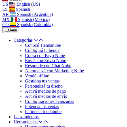
US
English (US)
ES
Spanish
AR
Spanish (Argentina)
MX
Spanish (Mexico)
CO
Spanish (Colombia)
Menu
Categorías
Conocé Tiendanube
Configurá tu tienda
Cobrá con Pago Nube
Enviá con Envío Nube
Respondé con Chat Nube
Automatizá con Marketing Nube
Vendé offline
Gestioná tus ventas
Personalizá tu diseño
Activá medios de pago
Activá medios de envío
Configuraciones avanzadas
Potenciá tus ventas
Partners Tiendanube
Lanzamientos
Herramientas
Herramientas gratuitas