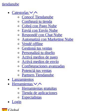
tiendanube
Categorías
Conocé Tiendanube
Configurá tu tienda
Cobrá con Pago Nube
Enviá con Envío Nube
Respondé con Chat Nube
Automatizá con Marketing Nube
Vendé offline
Gestioná tus ventas
Personalizá tu diseño
Activá medios de pago
Activá medios de envío
Configuraciones avanzadas
Potenciá tus ventas
Partners Tiendanube
Lanzamientos
Herramientas
Herramientas gratuitas
Tienda de aplicaciones
Especialistas
Login
Global