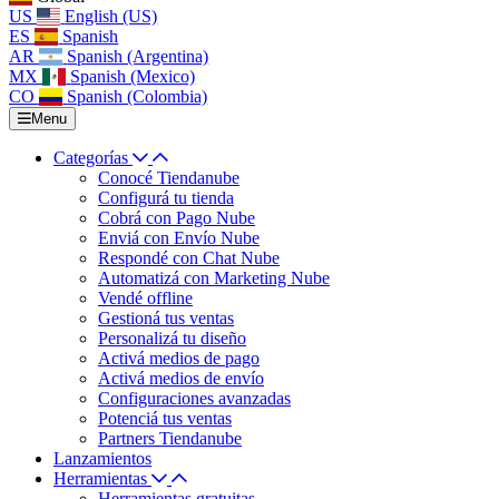
US
English (US)
ES
Spanish
AR
Spanish (Argentina)
MX
Spanish (Mexico)
CO
Spanish (Colombia)
Menu
Categorías
Conocé Tiendanube
Configurá tu tienda
Cobrá con Pago Nube
Enviá con Envío Nube
Respondé con Chat Nube
Automatizá con Marketing Nube
Vendé offline
Gestioná tus ventas
Personalizá tu diseño
Activá medios de pago
Activá medios de envío
Configuraciones avanzadas
Potenciá tus ventas
Partners Tiendanube
Lanzamientos
Herramientas
Herramientas gratuitas