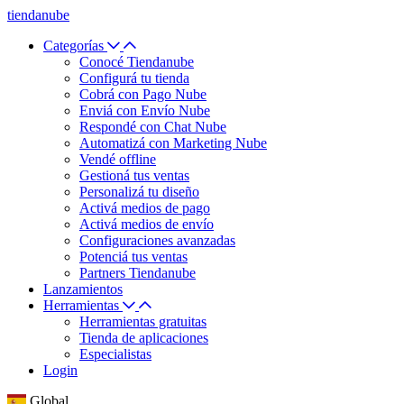
tiendanube
Categorías
Conocé Tiendanube
Configurá tu tienda
Cobrá con Pago Nube
Enviá con Envío Nube
Respondé con Chat Nube
Automatizá con Marketing Nube
Vendé offline
Gestioná tus ventas
Personalizá tu diseño
Activá medios de pago
Activá medios de envío
Configuraciones avanzadas
Potenciá tus ventas
Partners Tiendanube
Lanzamientos
Herramientas
Herramientas gratuitas
Tienda de aplicaciones
Especialistas
Login
Global