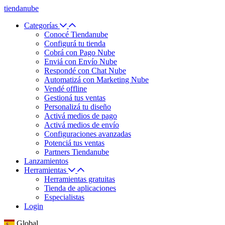
tiendanube
Categorías
Conocé Tiendanube
Configurá tu tienda
Cobrá con Pago Nube
Enviá con Envío Nube
Respondé con Chat Nube
Automatizá con Marketing Nube
Vendé offline
Gestioná tus ventas
Personalizá tu diseño
Activá medios de pago
Activá medios de envío
Configuraciones avanzadas
Potenciá tus ventas
Partners Tiendanube
Lanzamientos
Herramientas
Herramientas gratuitas
Tienda de aplicaciones
Especialistas
Login
Global