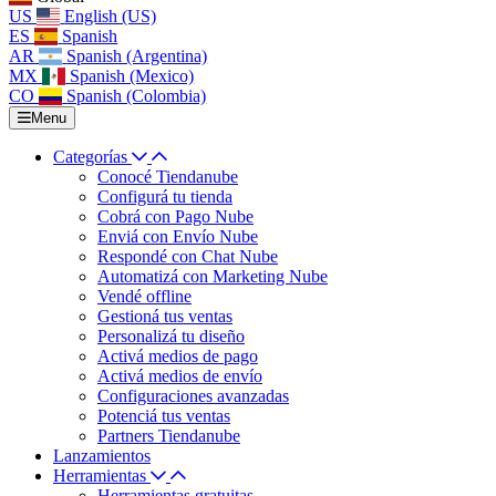
US
English (US)
ES
Spanish
AR
Spanish (Argentina)
MX
Spanish (Mexico)
CO
Spanish (Colombia)
Menu
Categorías
Conocé Tiendanube
Configurá tu tienda
Cobrá con Pago Nube
Enviá con Envío Nube
Respondé con Chat Nube
Automatizá con Marketing Nube
Vendé offline
Gestioná tus ventas
Personalizá tu diseño
Activá medios de pago
Activá medios de envío
Configuraciones avanzadas
Potenciá tus ventas
Partners Tiendanube
Lanzamientos
Herramientas
Herramientas gratuitas