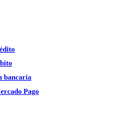
édito
bito
a bancaria
Mercado Pago