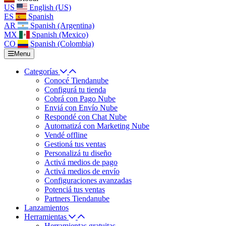
US
English (US)
ES
Spanish
AR
Spanish (Argentina)
MX
Spanish (Mexico)
CO
Spanish (Colombia)
Menu
Categorías
Conocé Tiendanube
Configurá tu tienda
Cobrá con Pago Nube
Enviá con Envío Nube
Respondé con Chat Nube
Automatizá con Marketing Nube
Vendé offline
Gestioná tus ventas
Personalizá tu diseño
Activá medios de pago
Activá medios de envío
Configuraciones avanzadas
Potenciá tus ventas
Partners Tiendanube
Lanzamientos
Herramientas
Herramientas gratuitas