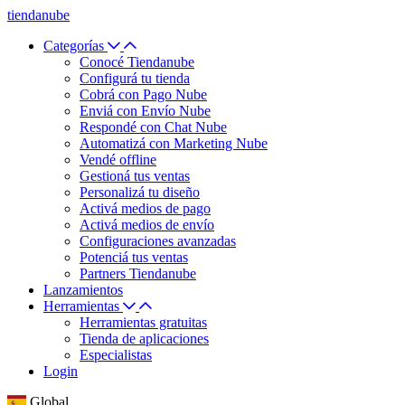
tiendanube
Categorías
Conocé Tiendanube
Configurá tu tienda
Cobrá con Pago Nube
Enviá con Envío Nube
Respondé con Chat Nube
Automatizá con Marketing Nube
Vendé offline
Gestioná tus ventas
Personalizá tu diseño
Activá medios de pago
Activá medios de envío
Configuraciones avanzadas
Potenciá tus ventas
Partners Tiendanube
Lanzamientos
Herramientas
Herramientas gratuitas
Tienda de aplicaciones
Especialistas
Login
Global