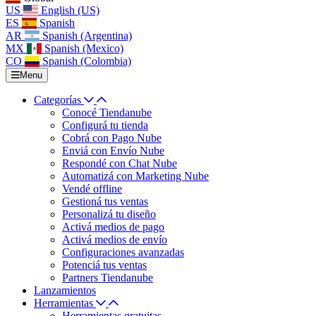
US
English (US)
ES
Spanish
AR
Spanish (Argentina)
MX
Spanish (Mexico)
CO
Spanish (Colombia)
Menu
Categorías
Conocé Tiendanube
Configurá tu tienda
Cobrá con Pago Nube
Enviá con Envío Nube
Respondé con Chat Nube
Automatizá con Marketing Nube
Vendé offline
Gestioná tus ventas
Personalizá tu diseño
Activá medios de pago
Activá medios de envío
Configuraciones avanzadas
Potenciá tus ventas
Partners Tiendanube
Lanzamientos
Herramientas
Herramientas gratuitas