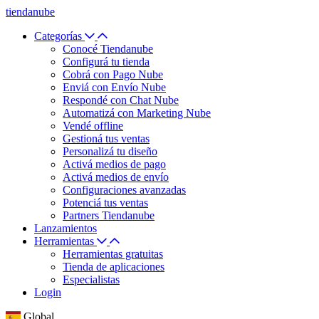
tiendanube
Categorías
Conocé Tiendanube
Configurá tu tienda
Cobrá con Pago Nube
Enviá con Envío Nube
Respondé con Chat Nube
Automatizá con Marketing Nube
Vendé offline
Gestioná tus ventas
Personalizá tu diseño
Activá medios de pago
Activá medios de envío
Configuraciones avanzadas
Potenciá tus ventas
Partners Tiendanube
Lanzamientos
Herramientas
Herramientas gratuitas
Tienda de aplicaciones
Especialistas
Login
Global