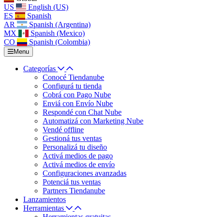
US
English (US)
ES
Spanish
AR
Spanish (Argentina)
MX
Spanish (Mexico)
CO
Spanish (Colombia)
Menu
Categorías
Conocé Tiendanube
Configurá tu tienda
Cobrá con Pago Nube
Enviá con Envío Nube
Respondé con Chat Nube
Automatizá con Marketing Nube
Vendé offline
Gestioná tus ventas
Personalizá tu diseño
Activá medios de pago
Activá medios de envío
Configuraciones avanzadas
Potenciá tus ventas
Partners Tiendanube
Lanzamientos
Herramientas
Herramientas gratuitas