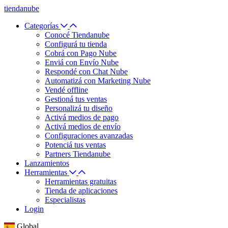
tiendanube
Categorías
Conocé Tiendanube
Configurá tu tienda
Cobrá con Pago Nube
Enviá con Envío Nube
Respondé con Chat Nube
Automatizá con Marketing Nube
Vendé offline
Gestioná tus ventas
Personalizá tu diseño
Activá medios de pago
Activá medios de envío
Configuraciones avanzadas
Potenciá tus ventas
Partners Tiendanube
Lanzamientos
Herramientas
Herramientas gratuitas
Tienda de aplicaciones
Especialistas
Login
Global