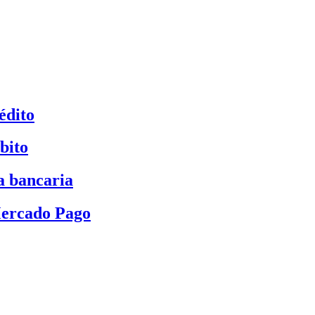
édito
bito
a bancaria
Mercado Pago