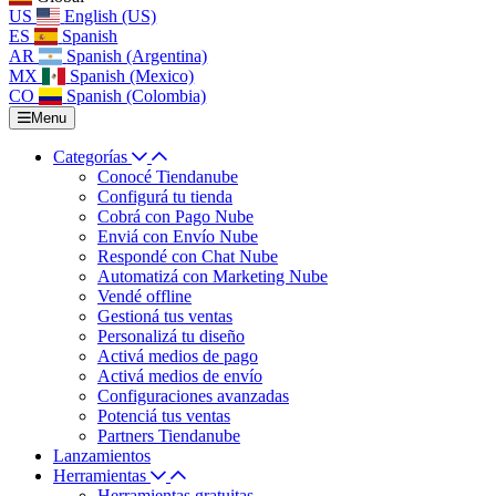
US
English (US)
ES
Spanish
AR
Spanish (Argentina)
MX
Spanish (Mexico)
CO
Spanish (Colombia)
Menu
Categorías
Conocé Tiendanube
Configurá tu tienda
Cobrá con Pago Nube
Enviá con Envío Nube
Respondé con Chat Nube
Automatizá con Marketing Nube
Vendé offline
Gestioná tus ventas
Personalizá tu diseño
Activá medios de pago
Activá medios de envío
Configuraciones avanzadas
Potenciá tus ventas
Partners Tiendanube
Lanzamientos
Herramientas
Herramientas gratuitas