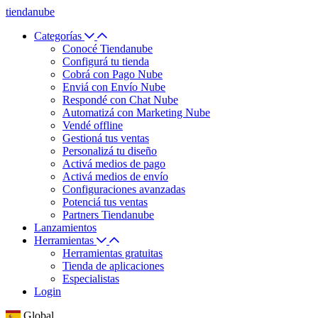
tiendanube
Categorías
Conocé Tiendanube
Configurá tu tienda
Cobrá con Pago Nube
Enviá con Envío Nube
Respondé con Chat Nube
Automatizá con Marketing Nube
Vendé offline
Gestioná tus ventas
Personalizá tu diseño
Activá medios de pago
Activá medios de envío
Configuraciones avanzadas
Potenciá tus ventas
Partners Tiendanube
Lanzamientos
Herramientas
Herramientas gratuitas
Tienda de aplicaciones
Especialistas
Login
Global