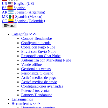
US
English (US)
ES
Spanish
AR
Spanish (Argentina)
MX
Spanish (Mexico)
CO
Spanish (Colombia)
Menu
Categorías
Conocé Tiendanube
Configurá tu tienda
Cobrá con Pago Nube
Enviá con Envío Nube
Respondé con Chat Nube
Automatizá con Marketing Nube
Vendé offline
Gestioná tus ventas
Personalizá tu diseño
Activá medios de pago
Activá medios de envío
Configuraciones avanzadas
Potenciá tus ventas
Partners Tiendanube
Lanzamientos
Herramientas
Herramientas gratuitas