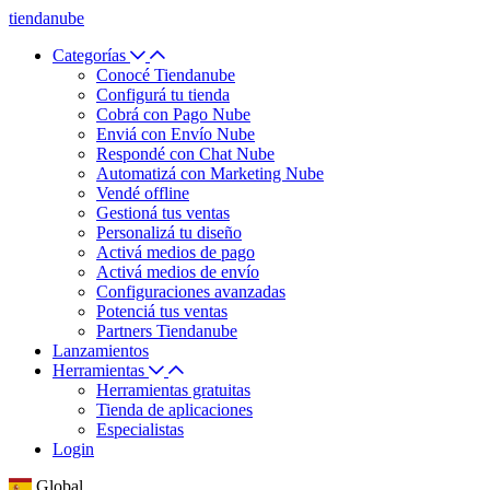
tiendanube
Categorías
Conocé Tiendanube
Configurá tu tienda
Cobrá con Pago Nube
Enviá con Envío Nube
Respondé con Chat Nube
Automatizá con Marketing Nube
Vendé offline
Gestioná tus ventas
Personalizá tu diseño
Activá medios de pago
Activá medios de envío
Configuraciones avanzadas
Potenciá tus ventas
Partners Tiendanube
Lanzamientos
Herramientas
Herramientas gratuitas
Tienda de aplicaciones
Especialistas
Login
Global