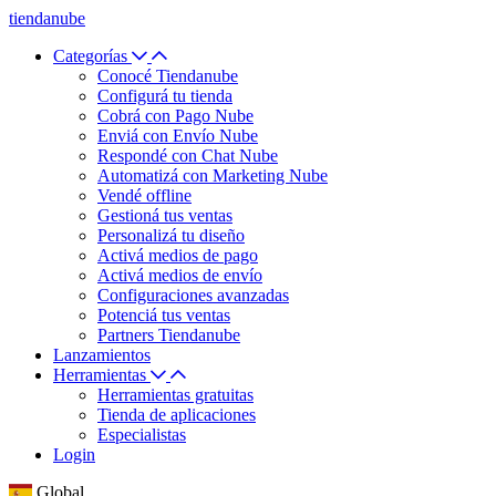
tiendanube
Categorías
Conocé Tiendanube
Configurá tu tienda
Cobrá con Pago Nube
Enviá con Envío Nube
Respondé con Chat Nube
Automatizá con Marketing Nube
Vendé offline
Gestioná tus ventas
Personalizá tu diseño
Activá medios de pago
Activá medios de envío
Configuraciones avanzadas
Potenciá tus ventas
Partners Tiendanube
Lanzamientos
Herramientas
Herramientas gratuitas
Tienda de aplicaciones
Especialistas
Login
Global