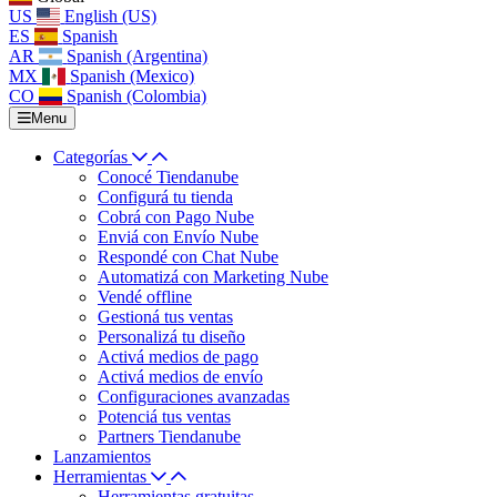
US
English (US)
ES
Spanish
AR
Spanish (Argentina)
MX
Spanish (Mexico)
CO
Spanish (Colombia)
Menu
Categorías
Conocé Tiendanube
Configurá tu tienda
Cobrá con Pago Nube
Enviá con Envío Nube
Respondé con Chat Nube
Automatizá con Marketing Nube
Vendé offline
Gestioná tus ventas
Personalizá tu diseño
Activá medios de pago
Activá medios de envío
Configuraciones avanzadas
Potenciá tus ventas
Partners Tiendanube
Lanzamientos
Herramientas
Herramientas gratuitas