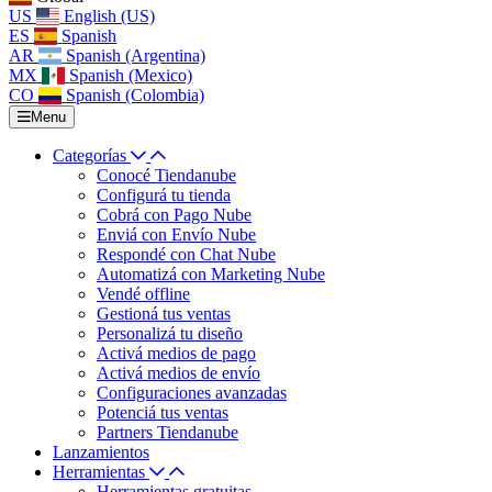
US
English (US)
ES
Spanish
AR
Spanish (Argentina)
MX
Spanish (Mexico)
CO
Spanish (Colombia)
Menu
Categorías
Conocé Tiendanube
Configurá tu tienda
Cobrá con Pago Nube
Enviá con Envío Nube
Respondé con Chat Nube
Automatizá con Marketing Nube
Vendé offline
Gestioná tus ventas
Personalizá tu diseño
Activá medios de pago
Activá medios de envío
Configuraciones avanzadas
Potenciá tus ventas
Partners Tiendanube
Lanzamientos
Herramientas
Herramientas gratuitas