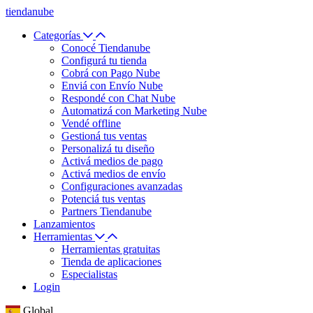
tiendanube
Categorías
Conocé Tiendanube
Configurá tu tienda
Cobrá con Pago Nube
Enviá con Envío Nube
Respondé con Chat Nube
Automatizá con Marketing Nube
Vendé offline
Gestioná tus ventas
Personalizá tu diseño
Activá medios de pago
Activá medios de envío
Configuraciones avanzadas
Potenciá tus ventas
Partners Tiendanube
Lanzamientos
Herramientas
Herramientas gratuitas
Tienda de aplicaciones
Especialistas
Login
Global