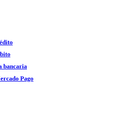
édito
bito
a bancaria
Mercado Pago