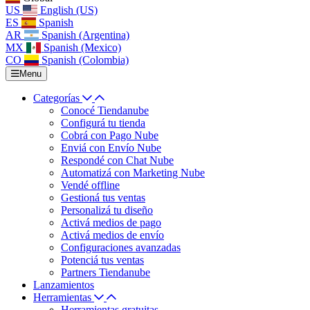
US
English (US)
ES
Spanish
AR
Spanish (Argentina)
MX
Spanish (Mexico)
CO
Spanish (Colombia)
Menu
Categorías
Conocé Tiendanube
Configurá tu tienda
Cobrá con Pago Nube
Enviá con Envío Nube
Respondé con Chat Nube
Automatizá con Marketing Nube
Vendé offline
Gestioná tus ventas
Personalizá tu diseño
Activá medios de pago
Activá medios de envío
Configuraciones avanzadas
Potenciá tus ventas
Partners Tiendanube
Lanzamientos
Herramientas
Herramientas gratuitas