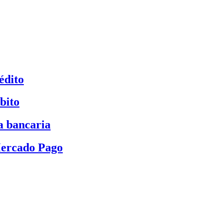
édito
bito
a bancaria
Mercado Pago