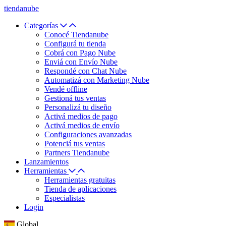
tiendanube
Categorías
Conocé Tiendanube
Configurá tu tienda
Cobrá con Pago Nube
Enviá con Envío Nube
Respondé con Chat Nube
Automatizá con Marketing Nube
Vendé offline
Gestioná tus ventas
Personalizá tu diseño
Activá medios de pago
Activá medios de envío
Configuraciones avanzadas
Potenciá tus ventas
Partners Tiendanube
Lanzamientos
Herramientas
Herramientas gratuitas
Tienda de aplicaciones
Especialistas
Login
Global