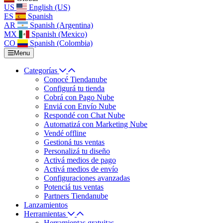
US
English (US)
ES
Spanish
AR
Spanish (Argentina)
MX
Spanish (Mexico)
CO
Spanish (Colombia)
Menu
Categorías
Conocé Tiendanube
Configurá tu tienda
Cobrá con Pago Nube
Enviá con Envío Nube
Respondé con Chat Nube
Automatizá con Marketing Nube
Vendé offline
Gestioná tus ventas
Personalizá tu diseño
Activá medios de pago
Activá medios de envío
Configuraciones avanzadas
Potenciá tus ventas
Partners Tiendanube
Lanzamientos
Herramientas
Herramientas gratuitas