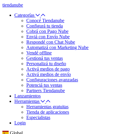
tiendanube
Categorías
Conocé Tiendanube
Configurá tu tienda
Cobrá con Pago Nube
Enviá con Envío Nube
Respondé con Chat Nube
Automatizá con Marketing Nube
Vendé offline
Gestioná tus ventas
Personalizá tu diseño
Activá medios de pago
Activá medios de envío
Configuraciones avanzadas
Potenciá tus ventas
Partners Tiendanube
Lanzamientos
Herramientas
Herramientas gratuitas
Tienda de aplicaciones
Especialistas
Login
Global