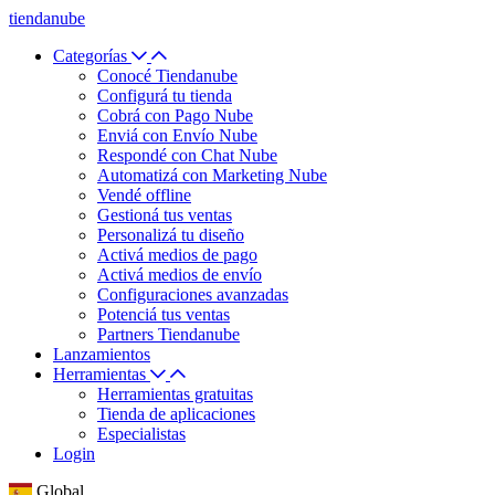
tiendanube
Categorías
Conocé Tiendanube
Configurá tu tienda
Cobrá con Pago Nube
Enviá con Envío Nube
Respondé con Chat Nube
Automatizá con Marketing Nube
Vendé offline
Gestioná tus ventas
Personalizá tu diseño
Activá medios de pago
Activá medios de envío
Configuraciones avanzadas
Potenciá tus ventas
Partners Tiendanube
Lanzamientos
Herramientas
Herramientas gratuitas
Tienda de aplicaciones
Especialistas
Login
Global