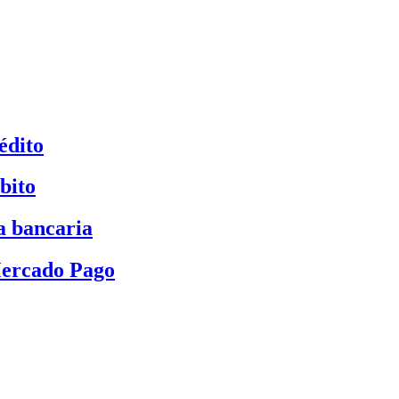
édito
bito
a bancaria
Mercado Pago