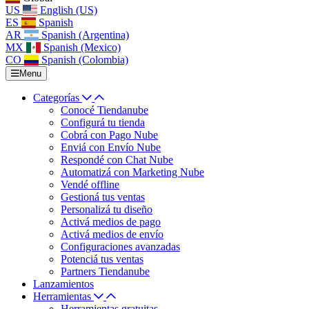
US
English (US)
ES
Spanish
AR
Spanish (Argentina)
MX
Spanish (Mexico)
CO
Spanish (Colombia)
Menu
Categorías
Conocé Tiendanube
Configurá tu tienda
Cobrá con Pago Nube
Enviá con Envío Nube
Respondé con Chat Nube
Automatizá con Marketing Nube
Vendé offline
Gestioná tus ventas
Personalizá tu diseño
Activá medios de pago
Activá medios de envío
Configuraciones avanzadas
Potenciá tus ventas
Partners Tiendanube
Lanzamientos
Herramientas
Herramientas gratuitas