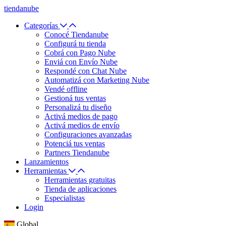
tiendanube
Categorías
Conocé Tiendanube
Configurá tu tienda
Cobrá con Pago Nube
Enviá con Envío Nube
Respondé con Chat Nube
Automatizá con Marketing Nube
Vendé offline
Gestioná tus ventas
Personalizá tu diseño
Activá medios de pago
Activá medios de envío
Configuraciones avanzadas
Potenciá tus ventas
Partners Tiendanube
Lanzamientos
Herramientas
Herramientas gratuitas
Tienda de aplicaciones
Especialistas
Login
Global