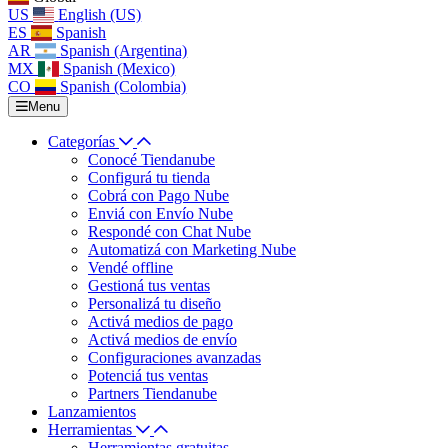
US
English (US)
ES
Spanish
AR
Spanish (Argentina)
MX
Spanish (Mexico)
CO
Spanish (Colombia)
Menu
Categorías
Conocé Tiendanube
Configurá tu tienda
Cobrá con Pago Nube
Enviá con Envío Nube
Respondé con Chat Nube
Automatizá con Marketing Nube
Vendé offline
Gestioná tus ventas
Personalizá tu diseño
Activá medios de pago
Activá medios de envío
Configuraciones avanzadas
Potenciá tus ventas
Partners Tiendanube
Lanzamientos
Herramientas
Herramientas gratuitas