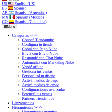
US
English (US)
ES
Spanish
AR
Spanish (Argentina)
MX
Spanish (Mexico)
CO
Spanish (Colombia)
Menu
Categorías
Conocé Tiendanube
Configurá tu tienda
Cobrá con Pago Nube
Enviá con Envío Nube
Respondé con Chat Nube
Automatizá con Marketing Nube
Vendé offline
Gestioná tus ventas
Personalizá tu diseño
Activá medios de pago
Activá medios de envío
Configuraciones avanzadas
Potenciá tus ventas
Partners Tiendanube
Lanzamientos
Herramientas
Herramientas gratuitas