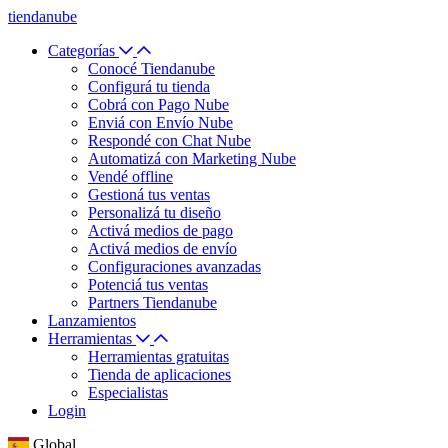
tiendanube
Categorías
Conocé Tiendanube
Configurá tu tienda
Cobrá con Pago Nube
Enviá con Envío Nube
Respondé con Chat Nube
Automatizá con Marketing Nube
Vendé offline
Gestioná tus ventas
Personalizá tu diseño
Activá medios de pago
Activá medios de envío
Configuraciones avanzadas
Potenciá tus ventas
Partners Tiendanube
Lanzamientos
Herramientas
Herramientas gratuitas
Tienda de aplicaciones
Especialistas
Login
Global