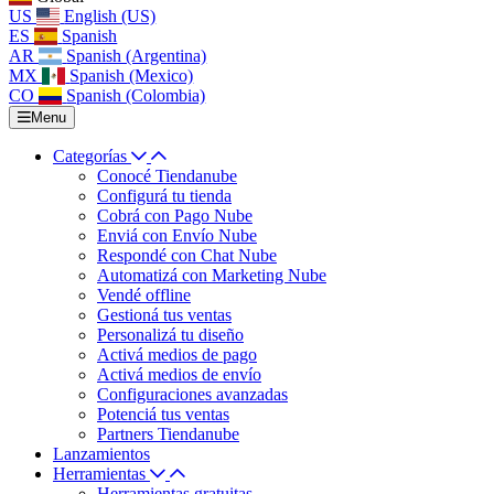
US
English (US)
ES
Spanish
AR
Spanish (Argentina)
MX
Spanish (Mexico)
CO
Spanish (Colombia)
Menu
Categorías
Conocé Tiendanube
Configurá tu tienda
Cobrá con Pago Nube
Enviá con Envío Nube
Respondé con Chat Nube
Automatizá con Marketing Nube
Vendé offline
Gestioná tus ventas
Personalizá tu diseño
Activá medios de pago
Activá medios de envío
Configuraciones avanzadas
Potenciá tus ventas
Partners Tiendanube
Lanzamientos
Herramientas
Herramientas gratuitas