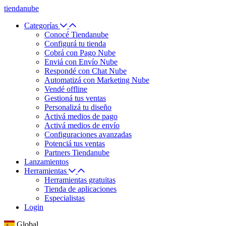
tiendanube
Categorías
Conocé Tiendanube
Configurá tu tienda
Cobrá con Pago Nube
Enviá con Envío Nube
Respondé con Chat Nube
Automatizá con Marketing Nube
Vendé offline
Gestioná tus ventas
Personalizá tu diseño
Activá medios de pago
Activá medios de envío
Configuraciones avanzadas
Potenciá tus ventas
Partners Tiendanube
Lanzamientos
Herramientas
Herramientas gratuitas
Tienda de aplicaciones
Especialistas
Login
Global