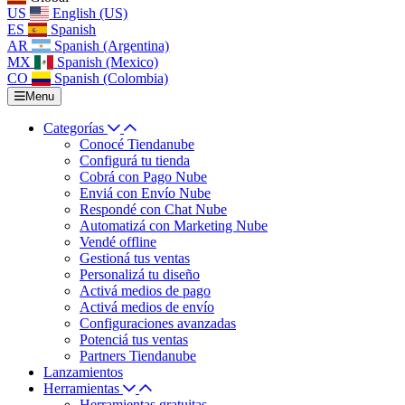
US
English (US)
ES
Spanish
AR
Spanish (Argentina)
MX
Spanish (Mexico)
CO
Spanish (Colombia)
Menu
Categorías
Conocé Tiendanube
Configurá tu tienda
Cobrá con Pago Nube
Enviá con Envío Nube
Respondé con Chat Nube
Automatizá con Marketing Nube
Vendé offline
Gestioná tus ventas
Personalizá tu diseño
Activá medios de pago
Activá medios de envío
Configuraciones avanzadas
Potenciá tus ventas
Partners Tiendanube
Lanzamientos
Herramientas
Herramientas gratuitas