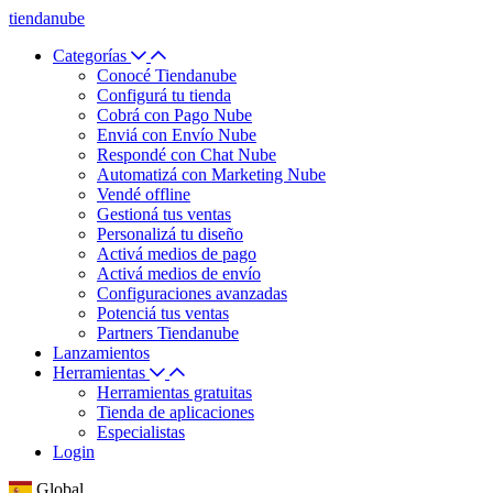
tiendanube
Categorías
Conocé Tiendanube
Configurá tu tienda
Cobrá con Pago Nube
Enviá con Envío Nube
Respondé con Chat Nube
Automatizá con Marketing Nube
Vendé offline
Gestioná tus ventas
Personalizá tu diseño
Activá medios de pago
Activá medios de envío
Configuraciones avanzadas
Potenciá tus ventas
Partners Tiendanube
Lanzamientos
Herramientas
Herramientas gratuitas
Tienda de aplicaciones
Especialistas
Login
Global